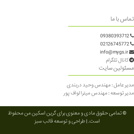
تماس با ما
09380393712
02126745772
info@mygs.ir
کانال تلگرام
مسئولین سایت
مدیر عامل : مهندس وحید دربندی
مدیر توسعه : مهندس میترا لواف پور
© تمامی حقوق مادی و معنوی برای
گرین اسکین من
محفوظ
است. | طراحی و توسعه
قالب سبز