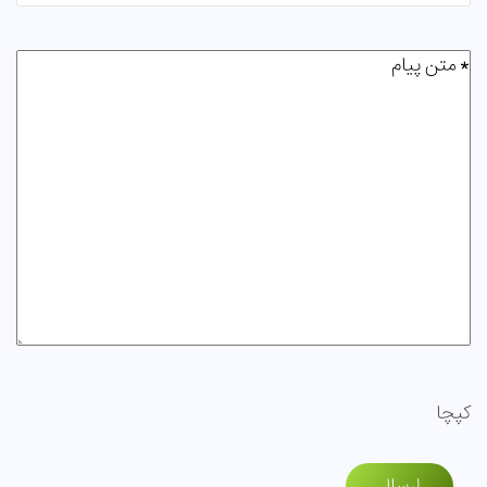
متن
پیام
(ضروری)
کپچا