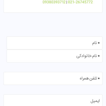
09380393712
|
021-26745772
نام
(ضروری)
اسم
فامیل
تلفن
همراه
(ضروری)
ایمیل