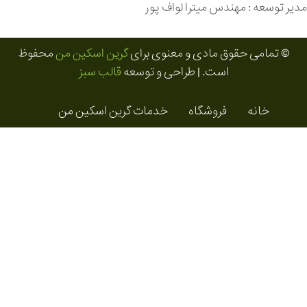
مدیر توسعه : مهندس میترا لواف پور
© تمامی حقوق مادی و معنوی برای
گرین اسکین من
محفوظ
است. | طراحی و توسعه
قالب سبز
خانه
فروشگاه
خدمات گرین اسکین من