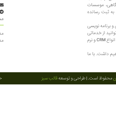
گاهی، موسسات
ه ثبت رسانده
مس
ین من طراحی و برنامه نویسی
انید از خدماتی
مد
مانند : سیستم فاکتور ساز آنلاین ، باشگاه مشتریان ، انواع CRM و نرم
مد
م داشت. با ما
ن
محفوظ است. | طراحی و توسعه
قالب سبز
خ