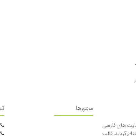
سفارش گرین کارت
حساب کاربری
درباره ما
تماس با م
مجوزها
تم
سایت های فارسی
رفه ای به وبمسترها در 10 تیر ماه 1388 افتتاح گردید. قالب