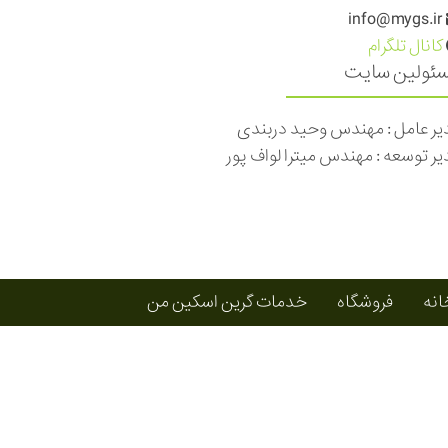
info@mygs.ir
کانال تلگرام
ئولین سایت
یر عامل : مهندس وحید دربندی
یر توسعه : مهندس میترا لواف پور
انه
فروشگاه
خدمات گرین اسکین من