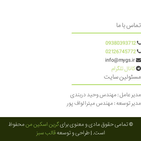
تماس با ما
09380393712
02126745772
info@mygs.ir
کانال تلگرام
مسئولین سایت
مدیر عامل : مهندس وحید دربندی
مدیر توسعه : مهندس میترا لواف پور
© تمامی حقوق مادی و معنوی برای
گرین اسکین من
محفوظ
است. | طراحی و توسعه
قالب سبز